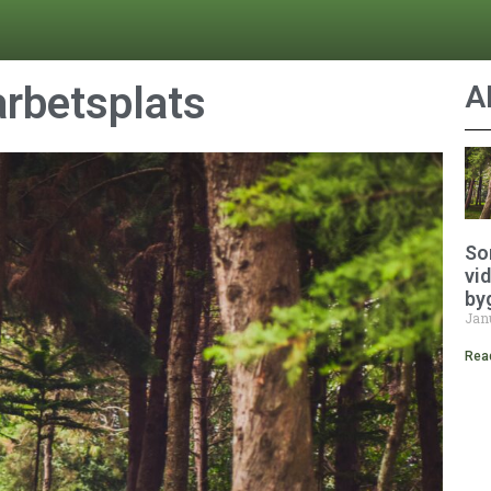
arbetsplats
A
So
vid
by
Jan
Rea