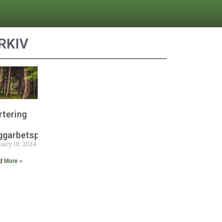
RKIV
rtering
ggarbetsplats
uary 18, 2024
d More »